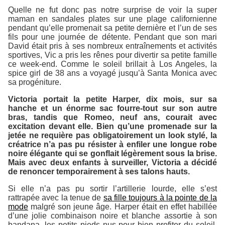
Quelle ne fut donc pas notre surprise de voir la super
maman en sandales plates sur une plage californienne
pendant qu’elle promenait sa petite dernière et l’un de ses
fils pour une journée de détente. Pendant que son mari
David était pris à ses nombreux entraînements et activités
sportives, Vic a pris les rênes pour divertir sa petite famille
ce week-end. Comme le soleil brillait à Los Angeles, la
spice girl de 38 ans a voyagé jusqu’à Santa Monica avec
sa progéniture.
Victoria portait la petite Harper, dix mois, sur sa
hanche et un énorme sac fourre-tout sur son autre
bras, tandis que Romeo, neuf ans, courait avec
excitation devant elle. Bien qu’une promenade sur la
jetée ne requière pas obligatoirement un look stylé, la
créatrice n’a pas pu résister à enfiler une longue robe
noire élégante qui se gonflait légèrement sous la brise.
Mais avec deux enfants à surveiller, Victoria a décidé
de renoncer temporairement à ses talons hauts.
Si elle n’a pas pu sortir l’artillerie lourde, elle s’est
rattrapée avec la tenue de
sa fille toujours à la pointe de la
mode
malgré son jeune âge. Harper était en effet habillée
d’une jolie combinaison noire et blanche assortie à son
bandana, les petits pieds nus pour bien profiter du soleil.