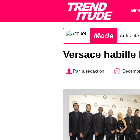
MO
Mode
Actualit
Versace habille 
Par la rédaction
Décembr