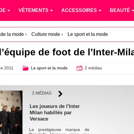
DE
VÊTEMENTS
ACCESSOIRES
BEAUTÉ
é de la mode
›
Culture mode
›
Le sport et la mode
l’équipe de foot de l’Inter-Mil
e 2011
Le sport et la mode
2 médias
2 MÉDIAS
Les joueurs de l'Inter
Milan habillés par
Versace
La prestigieuse marque de