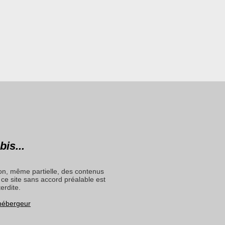
bis...
on, même partielle, des contenus
ce site sans accord préalable est
terdite.
 hébergeur