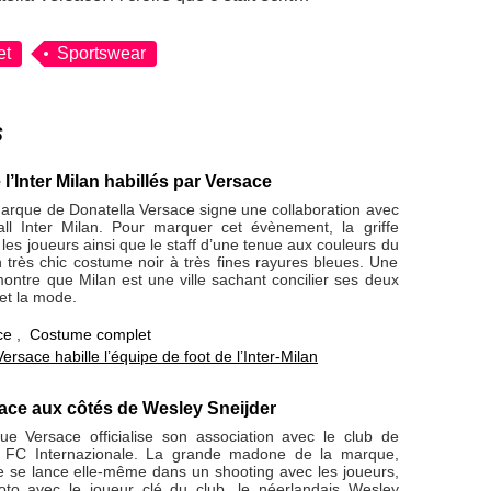
et
Sportswear
s
l’Inter Milan habillés par Versace
marque de Donatella Versace signe une collaboration avec
all Inter Milan. Pour marquer cet évènement, la griffe
é les joueurs ainsi que le staff d’une tenue aux couleurs du
 très chic costume noir à très fines rayures bleues. Une
ontre que Milan est une ville sachant concilier ses deux
 et la mode.
ce
,
Costume complet
Versace habille l’équipe de foot de l’Inter-Milan
ace aux côtés de Wesley Sneijder
e Versace officialise son association avec le club de
s, FC Internazionale. La grande madone de la marque,
e se lance elle-même dans un shooting avec les joueurs,
to avec le joueur clé du club, le néerlandais Wesley