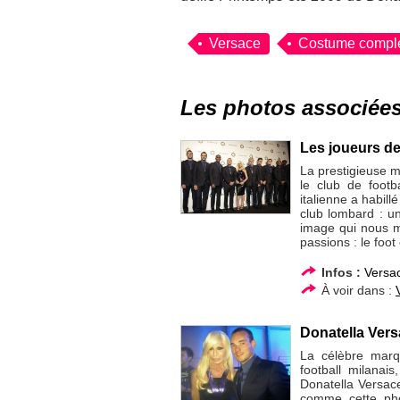
Versace
Costume compl
Les photos associée
Les joueurs de 
La prestigieuse 
le club de footb
italienne a habill
club lombard : un
image qui nous m
passions : le foot
Infos :
Versa
À voir dans :
Donatella Vers
La célèbre marqu
football milanai
Donatella Versac
comme cette pho