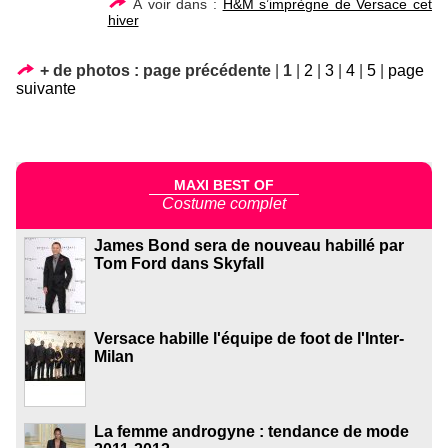
À voir dans :
H&M s’imprègne de Versace cet
hiver
+ de photos :
page précédente
|
1
|
2
|
3
|
4
|
5
|
page
suivante
MAXI BEST OF
Costume complet
James Bond sera de nouveau habillé par
Tom Ford dans Skyfall
Versace habille l'équipe de foot de l'Inter-
Milan
La femme androgyne : tendance de mode