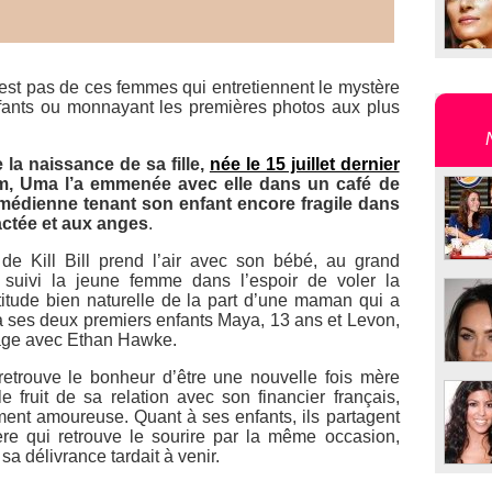
st pas de ces femmes qui entretiennent le mystère
fants ou monnayant les premières photos aux plus
 la naissance de sa fille,
née le 15 juillet dernier
om, Uma l’a emmenée avec elle dans un café de
médienne tenant son enfant encore fragile dans
actée et aux anges
.
e de
Kill Bill
prend l’air avec son bébé, au grand
suivi la jeune femme dans l’espoir de voler la
titude bien naturelle de la part d’une maman qui a
à ses deux premiers enfants Maya, 13 ans et Levon,
iage avec Ethan Hawke.
trouve le bonheur d’être une nouvelle fois mère
e fruit de sa relation avec son financier français,
ement amoureuse. Quant à ses enfants, ils partagent
re qui retrouve le sourire par la même occasion,
 sa délivrance tardait à venir.