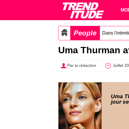
MO
People
Dans l'intimi
Uma Thurman ave
Par la rédaction
Juillet 2
Uma T
jour s