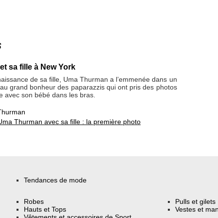
s
 sa fille à New York
 naissance de sa fille, Uma Thurman a l’emmenée dans un
 au grand bonheur des paparazzis qui ont pris des photos
e avec son bébé dans les bras.
Thurman
Uma Thurman avec sa fille : la première photo
Tendances de mode
Robes
Pulls et gilets
Hauts et Tops
Vestes et ma
Vêtements et accessoires de Sport