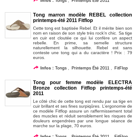
Infos :
Tongs
,
Printemps Été 2011
Tong marron modèle REBEL collection
printemps-été 2011 Fitflop
Cette tong est baptisée Rebel. Et il mérite bien son
nom en raison de son style très rock’n chic. Sa tige
en cuir est cloutée ce qui lui confère un aspect
rebelle. En prime, sa semelle structure
naturellement la silhouette. Rebel est sans
conteste une tong qui a du caractère ! Prix : 79
euros.
Infos :
Tongs
,
Printemps Été 2011
,
FitFlop
Tong pour femme modèle ELECTRA
Bronze collection Fitflop printemps-été
2011
Le côté chic de cette tong est rendu par sa tige en
cuir brillant et ses fines surpiqûres. L’ergonomie de
ce modèle Fitflop assure un raffermissement total
des muscles et réduit sensiblement les risques de
douleurs engendrées par une longue séance de
marche sur la plage, 70 euros.
Infos :
Tongs
,
Printemps Été 2011
,
FitFlop