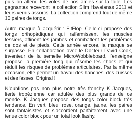
puis on attend les votes de nos amies sur la toile. Les
gagnantes recevront la collection Slim Havaianas 2011 et
leurs vernis assortis. La collection comprend tout de même
10 paires de tongs.
Autre marque à acquérir : FitFlop. Celle-ci propose des
tongs orthopédiques qui raffermissent les muscles
fessiers, affinent les jambes et combattent les problèmes
de dos et de pieds. Cette année encore, la marque se
surpasse. En collaboration avec le Docteur David Cook,
inventeur de la semelle MicroWobbleboard, l’enseigne
propose la première tong qui résorbe les chocs et qui
réduit les risques de problèmes articulaires. Par la même
occasion, elle permet un travail des hanches, des cuisses
et des fesses. Original !
N’oublions pas non plus notre très frenchy K Jacques,
fierté tropézienne car adulée des plus grands de ce
monde. K Jacques propose des tongs color block très
tendance. En vert, bleu, rose, orange, jaune, les paires
sont fantaisistes et s’accordent parfaitement avec une
tenue color block pour un total look flashy.