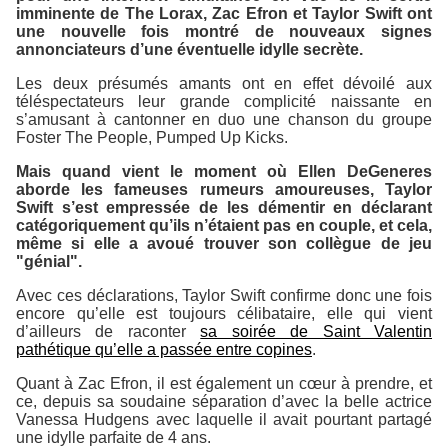
imminente de
The Lorax
, Zac Efron et Taylor Swift ont
une nouvelle fois montré de nouveaux signes
annonciateurs d’une éventuelle idylle secrète.
Les deux présumés amants ont en effet dévoilé aux
téléspectateurs leur grande complicité naissante en
s’amusant à cantonner en duo une chanson du groupe
Foster The People
,
Pumped Up Kicks
.
Mais quand vient le moment où Ellen DeGeneres
aborde les fameuses rumeurs amoureuses, Taylor
Swift s’est empressée de les démentir en déclarant
catégoriquement qu’ils n’étaient pas en couple, et cela,
même si elle a avoué trouver son collègue de jeu
"génial".
Avec ces déclarations, Taylor Swift confirme donc une fois
encore qu’elle est toujours célibataire, elle qui vient
d’ailleurs de raconter
sa soirée de Saint Valentin
pathétique qu’elle a passée entre copines
.
Quant à Zac Efron, il est également un cœur à prendre, et
ce, depuis sa soudaine séparation d’avec la belle actrice
Vanessa Hudgens avec laquelle il avait pourtant partagé
une idylle parfaite de 4 ans.