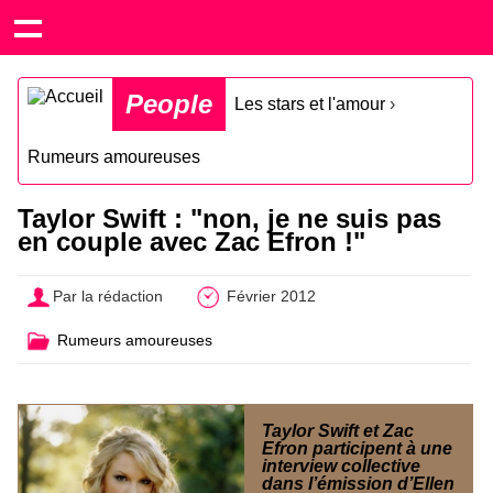
People
Les stars et l'amour
›
Rumeurs amoureuses
Taylor Swift : "non, je ne suis pas
en couple avec Zac Efron !"
Par la rédaction
Février 2012
Rumeurs amoureuses
Taylor Swift et Zac
Efron participent à une
interview collective
dans l’émission d’Ellen