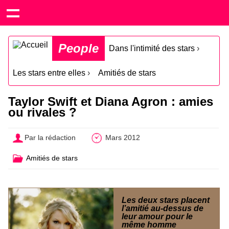
People
Dans l'intimité des stars
›
Les stars entre elles
›
Amitiés de stars
Taylor Swift et Diana Agron : amies
ou rivales ?
Par la rédaction
Mars 2012
Amitiés de stars
Les deux stars placent
l’amitié au-dessus de
leur amour pour le
même homme