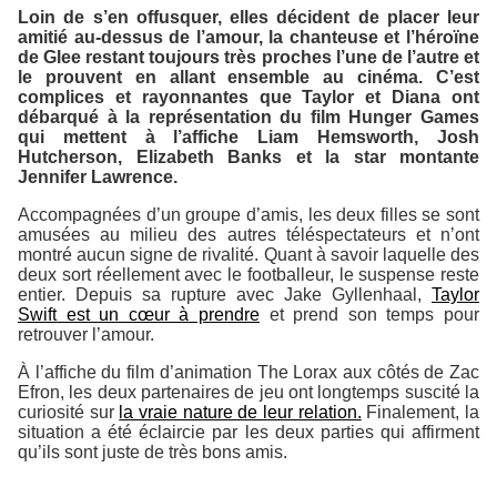
Loin de s’en offusquer, elles décident de placer leur
amitié au-dessus de l’amour, la chanteuse et l’héroïne
de
Glee
restant toujours très proches l’une de l’autre et
le prouvent en allant ensemble au cinéma. C’est
complices et rayonnantes que Taylor et Diana ont
débarqué à la représentation du film
Hunger Games
qui mettent à l’affiche Liam Hemsworth, Josh
Hutcherson, Elizabeth Banks et la star montante
Jennifer Lawrence.
Accompagnées d’un groupe d’amis, les deux filles se sont
amusées au milieu des autres téléspectateurs et n’ont
montré aucun signe de rivalité. Quant à savoir laquelle des
deux sort réellement avec le footballeur, le suspense reste
entier. Depuis sa rupture avec Jake Gyllenhaal,
Taylor
Swift est un cœur à prendre
et prend son temps pour
retrouver l’amour.
À l’affiche du film d’animation
The Lorax
aux côtés de Zac
Efron, les deux partenaires de jeu ont longtemps suscité la
curiosité sur
la vraie nature de leur relation.
Finalement, la
situation a été éclaircie par les deux parties qui affirment
qu’ils sont juste de très bons amis.