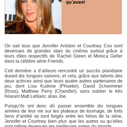
qu’avant
On sait tous que Jennifer Aniston et Courtney Cox sont
devenues de grandes stars du cinéma surtout grâce à
leurs rôles respectifs de Rachel Green et Monica Geller
dans la célèbre série
Friends
.
Cett dernière a d’ailleurs rencontré un succès planétaire
durant dix longues saisons, et cela, grâce aux talents des
deux actrices ainsi que leurs quatre autres partenaires de
jeu, dont Lisa Kudrow (Phoebe), David Schwimmer
(Ross), Matthew Perry (Chandler), sans oublier le très
hilarant Matt Leblanc alias Joe.
Puisqu’ils ont donc dû passer ensemble dix longues
années de leur vie sur les plateaux de tournage, de forts
liens d’amitié se sont forgés entre les héros de la série,
Jennifer et Courtney bien plus que les autres vu qu’elles
sont même devenues les meilleures amies du monde.