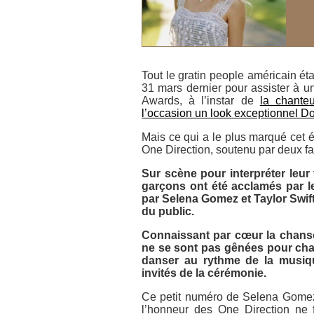
Tout le gratin people américain é
31 mars dernier pour assister à 
Awards
, à l’instar de
la chante
l’occasion un look exceptionnel
Do
Mais ce qui a le plus marqué cet 
One Direction
, soutenu par deux f
Sur scène pour interpréter leur 
garçons ont été acclamés par l
par Selena Gomez et Taylor Swift
du public.
Connaissant par cœur la chanson
ne se sont pas gênées pour chan
danser au rythme de la musiq
invités de la cérémonie.
Ce petit numéro de Selena Gomez
l’honneur des
One Direction
ne f