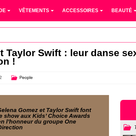
DE
VÊTEMENTS
ACCESSOIRES
BEAUTÉ
 Taylor Swift : leur danse se
on !
2
People
Selena Gomez et Taylor Swift font
le show aux Kids’ Choice Awards
en l’honneur du groupe One
Direction