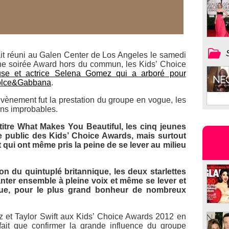
tait réuni au Galen Center de Los Angeles le samedi
une soirée Award hors du commun, les
Kids’ Choice
use et actrice Selena Gomez qui a arboré pour
lce&Gabbana
.
évènement fut la prestation du groupe en vogue, les
ans improbables.
titre
What Makes You Beautiful
, les cinq jeunes
e public des
Kids’ Choice Awards
, mais surtout
 qui ont même pris la peine de se lever au milieu
 du quintuplé britannique, les deux starlettes
ter ensemble à pleine voix et même se lever et
ue, pour le plus grand bonheur de nombreux
 et Taylor Swift aux
Kids’ Choice Awards 2012
en
ait que confirmer la grande influence du groupe