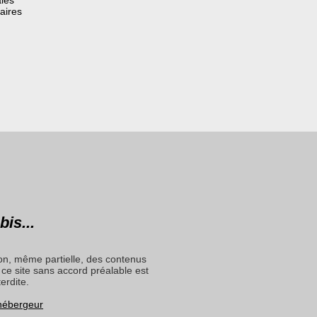
aires
bis...
on, même partielle, des contenus
ce site sans accord préalable est
terdite.
 hébergeur