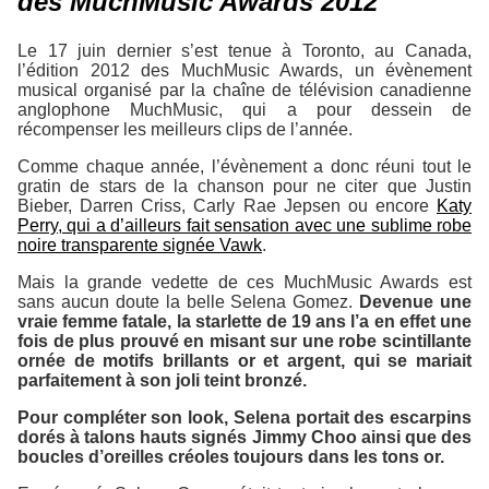
des MuchMusic Awards 2012
Le 17 juin dernier s’est tenue à Toronto, au Canada,
l’édition 2012 des
MuchMusic Awards
, un évènement
musical organisé par la chaîne de télévision canadienne
anglophone MuchMusic, qui a pour dessein de
récompenser les meilleurs clips de l’année.
Comme chaque année, l’évènement a donc réuni tout le
gratin de stars de la chanson pour ne citer que Justin
Bieber, Darren Criss, Carly Rae Jepsen ou encore
Katy
Perry, qui a d’ailleurs fait sensation avec une sublime robe
noire transparente signée Vawk
.
Mais la grande vedette de ces
MuchMusic Awards
est
sans aucun doute la belle Selena Gomez.
Devenue une
vraie femme fatale, la starlette de 19 ans l’a en effet une
fois de plus prouvé en misant sur une robe scintillante
ornée de motifs brillants or et argent, qui se mariait
parfaitement à son joli teint bronzé.
Pour compléter son look, Selena portait des escarpins
dorés à talons hauts signés Jimmy Choo ainsi que des
boucles d’oreilles créoles toujours dans les tons or.