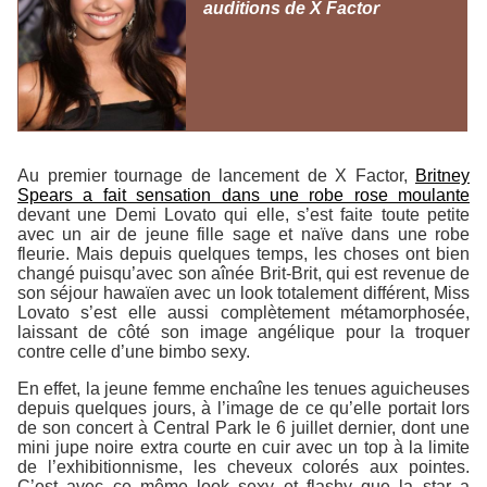
auditions de X Factor
Au premier tournage de lancement de X Factor,
Britney
Spears a fait sensation dans une robe rose moulante
devant une Demi Lovato qui elle, s’est faite toute petite
avec un air de jeune fille sage et naïve dans une robe
fleurie. Mais depuis quelques temps, les choses ont bien
changé puisqu’avec son aînée Brit-Brit, qui est revenue de
son séjour hawaïen avec un look totalement différent, Miss
Lovato s’est elle aussi complètement métamorphosée,
laissant de côté son image angélique pour la troquer
contre celle d’une bimbo sexy.
En effet, la jeune femme enchaîne les tenues aguicheuses
depuis quelques jours, à l’image de ce qu’elle portait lors
de son concert à Central Park le 6 juillet dernier, dont une
mini jupe noire extra courte en cuir avec un top à la limite
de l’exhibitionnisme, les cheveux colorés aux pointes.
C’est avec ce même look sexy et flashy que la star a