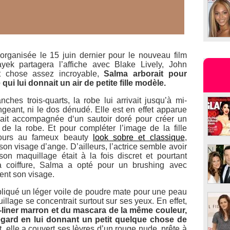
rganisée le 15 juin dernier pour le nouveau film
ek partagera l’affiche avec Blake Lively, John
Et chose assez incroyable,
Salma arborait pour
ui lui donnait un air de petite fille modèle.
hes trois-quarts, la robe lui arrivait jusqu’à mi-
ngeant, ni le dos dénudé. Elle est en effet apparue
ait accompagnée d‘un sautoir doré pour créer un
de la robe. Et pour compléter l’image de la fille
ours au fameux beauty
look sobre et classique
,
son visage d’ange. D’ailleurs, l’actrice semble avoir
son maquillage était à la fois discret et pourtant
a coiffure, Salma a opté pour un brushing avec
ent son visage.
pliqué un léger voile de poudre mate pour une peau
llage se concentrait surtout sur ses yeux. En effet,
ye-liner marron et du mascara de la même couleur,
egard en lui donnant un petit quelque chose de
t, elle a couvert ses lèvres d’un rouge nude, prête à