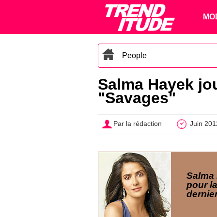
MO
People
Salma Hayek jou
"Savages"
Par la rédaction
Juin 201
Salma 
pour l
dernie