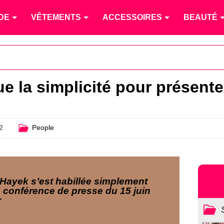
DE
VÊTEMENTS
ACCESSOIRES
BEAUTÉ
e la simplicité pour présente
2
People
Hayek s’est habillée simplement
a conférence de presse du 15 juin
r