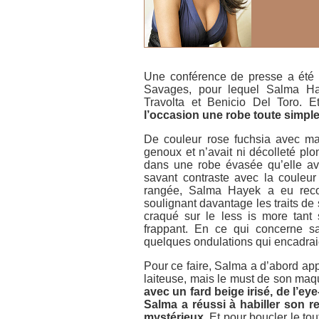
Une conférence de presse a été o
Savages
, pour lequel Salma Hay
Travolta et Benicio Del Toro. 
l’occasion une robe toute simple q
De couleur rose fuchsia avec manc
genoux et n’avait ni décolleté plo
dans une robe évasée qu’elle av
savant contraste avec la couleur 
rangée, Salma Hayek a eu rec
soulignant davantage les traits de 
craqué sur le
less is more
tant 
frappant. En ce qui concerne s
quelques ondulations qui encadrai
Pour ce faire, Salma a d’abord ap
laiteuse, mais le must de son maqui
avec un fard beige irisé, de l’e
Salma a réussi à habiller son r
mystérieux.
Et pour boucler le tou