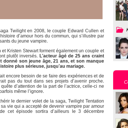
 saga
Twilight
en 2008, le couple Edward Cullen et
ur histoire d’amour hors du commun, qui s’illustre par
essants du jeune vampire.
n et Kristen Stewart forment également un couple et
ont plutôt inversés.
L’acteur âgé de 25 ans craint
ant donné son jeune âge, 21 ans, et son manque
stoire plus sérieuse, jusqu’au mariage.
rait encore besoin de se faire des expériences et de
rait pas du tout dans ses projets d’avenir proche.
C
uête d’attention de la part de l’actrice, celle-ci ne
parfois même l’ignore.
hérir le dernier volet de la saga,
Twilight Tentation
 sa vie qui a accepté de devenir vampire par amour
de cet épisode sortira d’ailleurs le 3 décembre