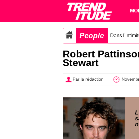
MO
People
Dans l'intimi
Robert Pattinso
Stewart
Par la rédaction
Novembr
L
s
n