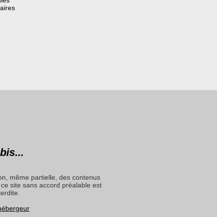
aires
bis...
on, même partielle, des contenus
ce site sans accord préalable est
terdite.
 hébergeur