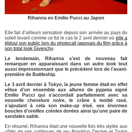
Rihanna en Emilio Pucci au Japon
Elle fait d’ailleurs sensation depuis son arrivée au pays du
soleil levant comme ce fut le cas le 2 avril dernier où
elle a
ébloui son public lors du photocall japonais du film grâce à
son total look
Givenchy
.
Le lendemain, Rihanna s’est de nouveau fait
remarquer en apparaissant dans un autre look tout
aussi impressionnant que le précédent lors de l’avant-
première de Battleship.
Le 3 avril dernier à Tokyo, la jeune femme était en effet
vêtue d’un ensemble aux allures de pyjama signé
Emilio Pucci
qui s’accordait parfaitement avec sa
nouvelle chevelure noire, le crâne à moitié rasé,
s’ajoutant à cela son make-up irisé, ses énormes
boucles d’oreilles créoles dorées ainsi qu’une paire de
sandales sable.
En résumé, Rihanna était une nouvelle fois très stylée aux
côtés de ses collègues de jeu Brooklyn Decker et Taylor