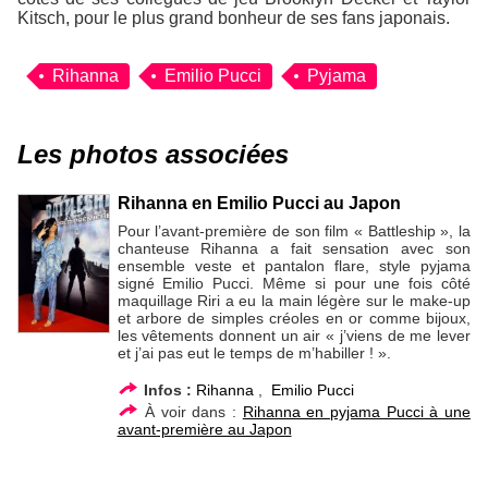
Kitsch, pour le plus grand bonheur de ses fans japonais.
Rihanna
Emilio Pucci
Pyjama
Les photos associées
Rihanna en Emilio Pucci au Japon
Pour l’avant-première de son film « Battleship », la
chanteuse Rihanna a fait sensation avec son
ensemble veste et pantalon flare, style pyjama
signé Emilio Pucci. Même si pour une fois côté
maquillage Riri a eu la main légère sur le make-up
et arbore de simples créoles en or comme bijoux,
les vêtements donnent un air « j’viens de me lever
et j’ai pas eut le temps de m’habiller ! ».
Infos :
Rihanna
,
Emilio Pucci
À voir dans :
Rihanna en pyjama Pucci à une
avant-première au Japon