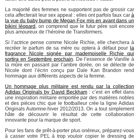
La majorité des femmes ne supportent pas de grossir car
cela affecterait leur sex appeal : elles ont parfois faux car
à
la vue du baby bump de Megan Fox mis en avant dans un
bikini léopard
, on comprend que le futur père soit encore
plus amoureux de l’héroïne de
Transformers
.
Si l’actrice pense comme Nicole Richie, elle cherchera à
recréer le parfum de sa mère ou optera à défaut pour
la
fragrance
Nicole
signée par mademoiselle Richie qui
sortira en Septembre prochain
. De l’essence de Vanille à
la mûre en passant par l’ambre dorée, on se délecte de
Nicole dont l’écrin conçu par Dale Kan Brandon rend
hommage aux différents aspects de la femme.
Un hommage plus militaire est rendu par la collection
Adidas Originals by David Beckham
: c’est en effet dans
une inspiration militaire emportée par des matières nobles
et des pièces chic que le footballeur crée la ligne Adidas
Originals Automne-hiver 2012/2013. On a tout simplement
hâte de découvrir le résultat de cette collaboration
innovante pour la marque de sport.
Pour les fans de prêt-à-porter plus onéreux, préparez-vous
à casser votre PEL à trop vouloir copier le dressing de