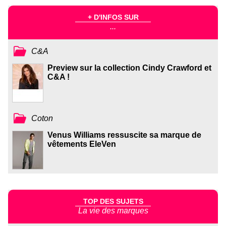
+ D'INFOS SUR
...
C&A
Preview sur la collection Cindy Crawford et
C&A !
Coton
Venus Williams ressuscite sa marque de
vêtements EleVen
TOP DES SUJETS
La vie des marques