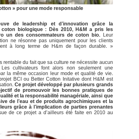
Cotton » pour une mode responsable
uve de leadership et d’innovation grâce la
du coton biologique : Dès 2010, H&M a pris les
ro un des consommateurs de coton bio.
Leur
ction ne résonne pas uniquement pour les clients
ment à long terme de H&m de façon durable. »
us rentable du fait que sa culture ne nécessite aucun
. Les cultivateurs font alors non seulement une
par la même occasion leur mode et qualité de vie.
projet BCI ou Better Cotton Initative dont H&M est
sation.
Ce projet développé par plusieurs grands
ectif de promouvoir les bonnes pratiques de
ualité et la responsabilité managériale, ainsi que
usive de l’eau et de produits agrochimiques et la
lleurs grâce à l’implication de parties prenantes
ue de ce projet a d’ailleurs été faite en 2010 au