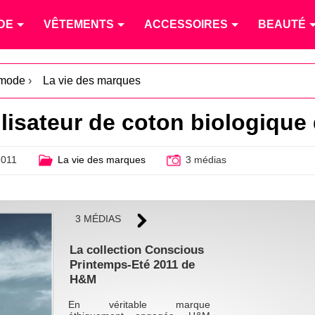
DE
VÊTEMENTS
ACCESSOIRES
BEAUTÉ
 mode
›
La vie des marques
lisateur de coton biologique
2011
La vie des marques
3 médias
3 MÉDIAS
La collection Conscious
Printemps-Eté 2011 de
H&M
En véritable marque