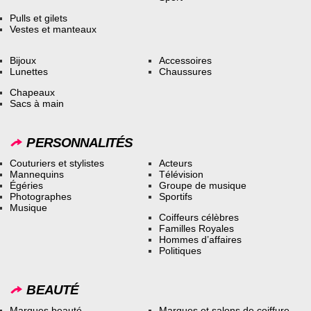
Pulls et gilets
Vestes et manteaux
Bijoux
Accessoires
Lunettes
Chaussures
Chapeaux
Sacs à main
PERSONNALITÉS
Couturiers et stylistes
Acteurs
Mannequins
Télévision
Égéries
Groupe de musique
Photographes
Sportifs
Musique
Coiffeurs célèbres
Familles Royales
Hommes d’affaires
Politiques
BEAUTÉ
Marques beauté
Marques et salons de coiffure