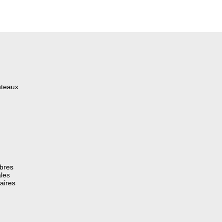
nteaux
èbres
les
aires