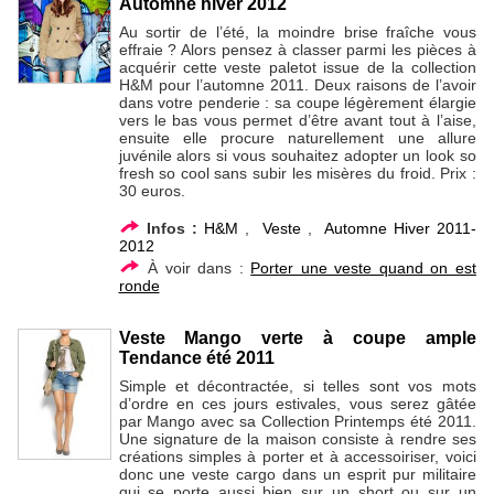
Automne hiver 2012
Au sortir de l’été, la moindre brise fraîche vous
effraie ? Alors pensez à classer parmi les pièces à
acquérir cette veste paletot issue de la collection
H&M pour l’automne 2011. Deux raisons de l’avoir
dans votre penderie : sa coupe légèrement élargie
vers le bas vous permet d’être avant tout à l’aise,
ensuite elle procure naturellement une allure
juvénile alors si vous souhaitez adopter un look so
fresh so cool sans subir les misères du froid. Prix :
30 euros.
Infos :
H&M
,
Veste
,
Automne Hiver 2011-
2012
À voir dans :
Porter une veste quand on est
ronde
Veste Mango verte à coupe ample
Tendance été 2011
Simple et décontractée, si telles sont vos mots
d’ordre en ces jours estivales, vous serez gâtée
par Mango avec sa Collection Printemps été 2011.
Une signature de la maison consiste à rendre ses
créations simples à porter et à accessoiriser, voici
donc une veste cargo dans un esprit pur militaire
qui se porte aussi bien sur un short ou sur un