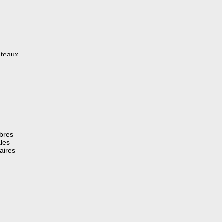
nteaux
èbres
les
aires