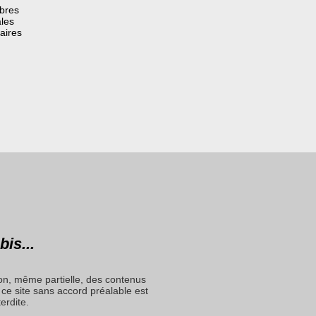
èbres
les
aires
bis...
on, même partielle, des contenus
ce site sans accord préalable est
terdite.