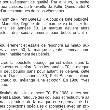
sous-vêtement de qualité. Par ailleurs, la petite
 aux cuisses. La trouvaille de Valtin Quinquarlet &
r d’autres marques de sous-vêtements.
 nom de « Petit Bateau ». A coup de forte publicité,
 Marinette, l’égérie de la marque va booster les
 dans les années 50. La marque devient alors
ecteur des sous-vêtements pour bébé, enfant et
égulièrement et essaie de répondre au mieux aux
 les années 50, la marque invente l’emmanchure
liter l’habillement des bébés.
rée la bouclette éponge qui est utilisé dans la
t douceur et confort. Dans les années 70, la marque
r peut bouillir sans pour autant se délaver, cette
aies ». Dans les années 80, Petit Bateau continue
ssu chaud qui mélange laine et coton. En 1988, Yves
teau.
fficultés dans les années 70. En 1988, après son
Petit Bateau retrouve des couleurs et restructure sa
rtains produits de la marque en supermarché. Le
s collections spéciales disponibles avec un prix