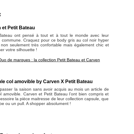
s
et Petit Bateau
Bateau ont pensé à tout et à tout le monde avec leur
le commune. Craquez pour ce body gris au col noir hyper
 non seulement très confortable mais également chic et
ner votre silhouette !
Duo de marques : la collection Petit Bateau et Carven
le col amovible by Carven X Petit Bateau
passer la saison sans avoir acquis au mois un article de
 amovible. Carven et Petit Bateau l’ont bien compris et
cessoire la pièce maitresse de leur collection capsule, que
obe ou un pull. A shopper absolument !