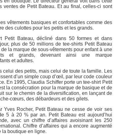
s en boutique. Le directeur général voit dans cette
 ventes de Petit Bateau. Et au final, celles-ci sont
des vêtements basiques et confortables comme des
e des culottes pour les petits et les grands.
irt Petit Bateau, décliné dans 50 formes et dans
our, plus de 50 millions de tee-shirts Petit Bateau
e de la marque de sous-vêtements pour enfant à une
its et grands, devenant ainsi une marque
ants et adultes.
 celui des petits, mais celui de toute la famille. Les
ssent d’un simple coup d’œil, par leur code couleur
ce. En 1995, Claudia Schiffer porte un tee-shirt Petit
est la consécration pour la marque de basique et de
 sur le chemin de la diversification, en lançant de
e-cœurs, des débardeurs et des gilets.
r Yves Rocher, Petit Bateau ne cesse de voir ses
e 5 à 20 % par an. Petit Bateau est aujourd’hui
e, avec un chiffre d’affaires avoisinant les 250
ernational. Chiffre d’affaires qui a encore augmenté
la boutique en ligne.