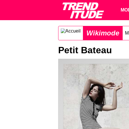
MO
Wikimode
M
Petit Bateau