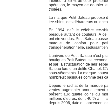
inférieur à 35 % de ceux présenté
opération, le moyen de doubler les
triplées.
La marque Petit Bateau propose 
tee-shirts, des débardeurs ou encor
En 1994, naît le célèbre tee-sh
presque autant de couleurs. A ce j
ont été vendus. Petit Bateau pass
marque de confort pour pet
transgénérationnelle, séduisant enf
L’univers de Petit Bateau n’est plus
boutiques Petit Bateau se reconnai
et par la structuration de leur espa
Bateau lors d’un défilé Chanel. C’
sous-vêtements. La marque poursuit
nombreux basiques comme des cach
Depuis le rachat de la marque pa
ventes augmenter annuellement d
présent aux quatre coins du mond
millions d’euros, dont 40 % à l’int
depuis 2006, date du lancement de 