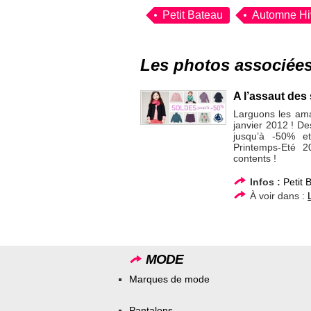
Petit Bateau
Automne Hi
Les photos associée
A l’assaut des
Larguons les ama
janvier 2012 ! De
jusqu’à -50% et
Printemps-Eté 2
contents !
Infos :
Petit 
À voir dans :
MODE
Marques de mode
Pantalons