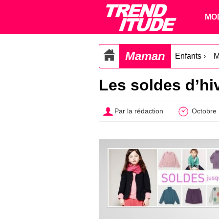
MO
Maman
Enfants
›
M
Les soldes d’hi
Par la rédaction
Octobre 