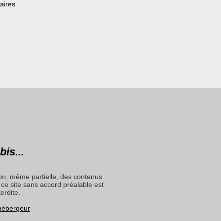
aires
bis...
on, même partielle, des contenus
ce site sans accord préalable est
terdite.
 hébergeur