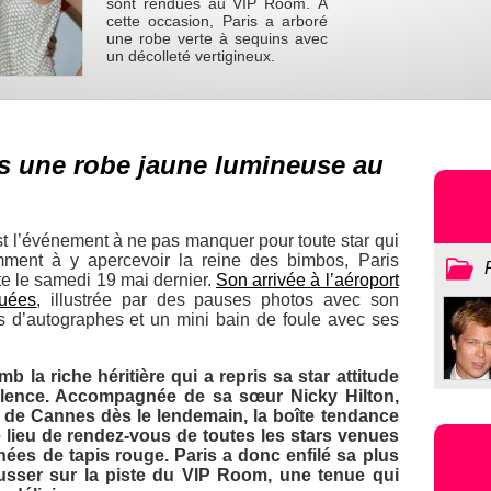
sont rendues au VIP Room. À
cette occasion, Paris a arboré
une robe verte à sequins avec
un décolleté vertigineux.
ns une robe jaune lumineuse au
t l’événement à ne pas manquer pour toute star qui
mment à y apercevoir la reine des bimbos, Paris
tte le samedi 19 mai dernier.
Son arrivée à l’aéroport
quées
, illustrée par des pauses photos avec son
s d’autographes et un mini bain de foule avec ses
b la riche héritière qui a repris sa star attitude
lence. Accompagnée de sa sœur Nicky Hilton,
 de Cannes dès le lendemain, la boîte tendance
 lieu de rendez-vous de toutes les stars venues
nées de tapis rouge. Paris a donc enfilé sa plus
usser sur la piste du VIP Room, une tenue qui