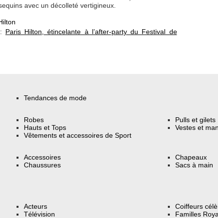
sequins avec un décolleté vertigineux.
Hilton
 :
Paris Hilton, étincelante à l’after-party du Festival de
Tendances de mode
Robes
Pulls et gilets
Hauts et Tops
Vestes et ma
Vêtements et accessoires de Sport
Accessoires
Chapeaux
Chaussures
Sacs à main
Acteurs
Coiffeurs cél
Télévision
Familles Roya