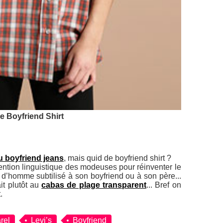
e Boyfriend Shirt
u boyfriend jeans
, mais quid de boyfriend shirt ?
ention linguistique des modeuses pour réinventer le
d’homme subtilisé à son boyfriend ou à son père...
it plutôt au
cabas de plage transparent
... Bref on
.
rel
Levi’s
Boyfriend