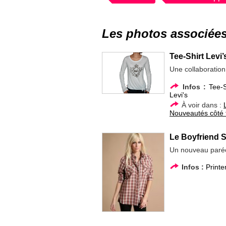
Les photos associée
Tee-Shirt Levi
Une collaboration 
Infos :
Tee-S
Levi's
À voir dans :
Nouveautés côté to
Le Boyfriend S
Un nouveau paréo 
Infos :
Print