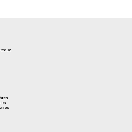
nteaux
èbres
les
aires