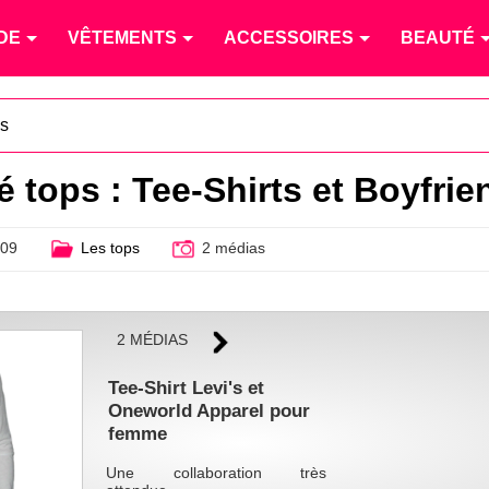
DE
VÊTEMENTS
ACCESSOIRES
BEAUTÉ
ps
tops : Tee-Shirts et Boyfrien
009
Les tops
2 médias
2 MÉDIAS
Tee-Shirt Levi's et
Oneworld Apparel pour
femme
Une collaboration très