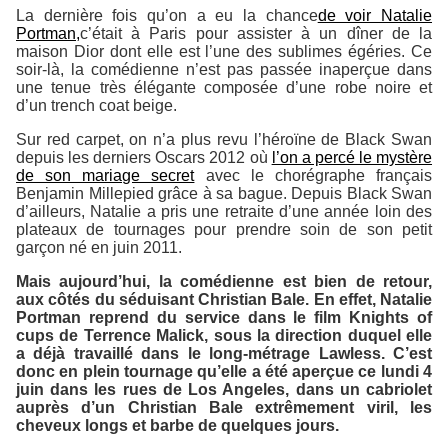
La dernière fois qu’on a eu la chance
de voir Natalie
Portman,
c’était à Paris pour assister à un dîner de la
maison Dior dont elle est l’une des sublimes égéries. Ce
soir-là, la comédienne n’est pas passée inaperçue dans
une tenue très élégante composée d’une robe noire et
d’un trench coat beige.
Sur red carpet, on n’a plus revu l’héroïne de
Black Swan
depuis les derniers Oscars 2012 où
l’on a percé le mystère
de son mariage secret
avec le chorégraphe français
Benjamin Millepied grâce à sa bague. Depuis
Black Swan
d’ailleurs, Natalie a pris une retraite d’une année loin des
plateaux de tournages pour prendre soin de son petit
garçon né en juin 2011.
Mais aujourd’hui, la comédienne est bien de retour,
aux côtés du séduisant Christian Bale. En effet, Natalie
Portman reprend du service dans le film
Knights of
cups
de Terrence Malick, sous la direction duquel elle
a déjà travaillé dans le long-métrage
Lawless
. C’est
donc en plein tournage qu’elle a été aperçue ce lundi 4
juin dans les rues de Los Angeles, dans un cabriolet
auprès d’un Christian Bale extrêmement viril, les
cheveux longs et barbe de quelques jours.