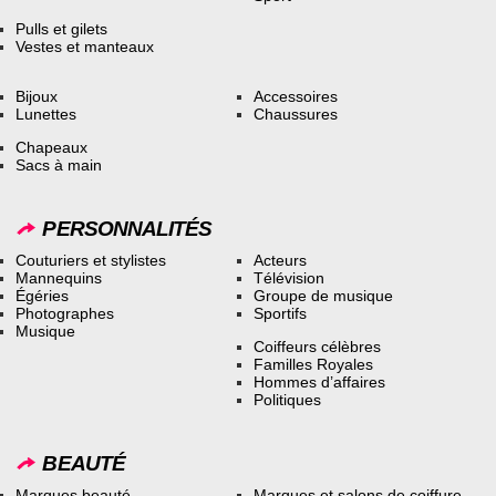
Pulls et gilets
Vestes et manteaux
Bijoux
Accessoires
Lunettes
Chaussures
Chapeaux
Sacs à main
PERSONNALITÉS
Couturiers et stylistes
Acteurs
Mannequins
Télévision
Égéries
Groupe de musique
Photographes
Sportifs
Musique
Coiffeurs célèbres
Familles Royales
Hommes d’affaires
Politiques
BEAUTÉ
Marques beauté
Marques et salons de coiffure