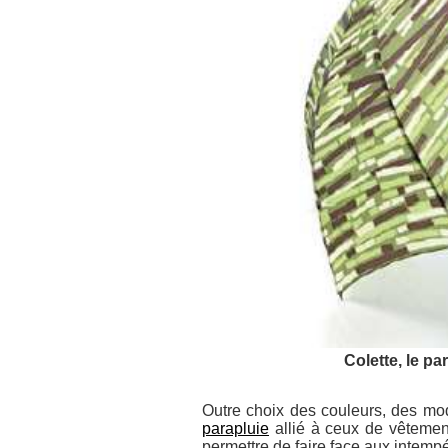
Colette, le p
Outre choix des couleurs, des mo
parapluie
allié à ceux de vêtement
permettre de faire face aux intempéri