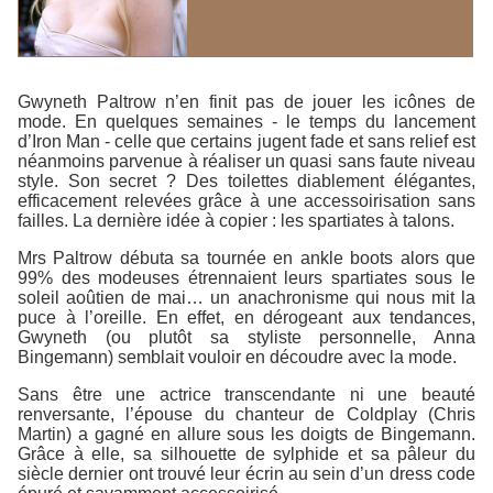
Gwyneth Paltrow n’en finit pas de jouer les icônes de
mode. En quelques semaines - le temps du lancement
d’Iron Man - celle que certains jugent fade et sans relief est
néanmoins parvenue à réaliser un quasi sans faute niveau
style. Son secret ? Des toilettes diablement élégantes,
efficacement relevées grâce à une accessoirisation sans
failles. La dernière idée à copier : les spartiates à talons.
Mrs Paltrow débuta sa tournée en ankle boots alors que
99% des modeuses étrennaient leurs spartiates sous le
soleil aoûtien de mai… un anachronisme qui nous mit la
puce à l’oreille. En effet, en dérogeant aux tendances,
Gwyneth (ou plutôt sa styliste personnelle, Anna
Bingemann) semblait vouloir en découdre avec la mode.
Sans être une actrice transcendante ni une beauté
renversante, l’épouse du chanteur de Coldplay (Chris
Martin) a gagné en allure sous les doigts de Bingemann.
Grâce à elle, sa silhouette de sylphide et sa pâleur du
siècle dernier ont trouvé leur écrin au sein d’un dress code