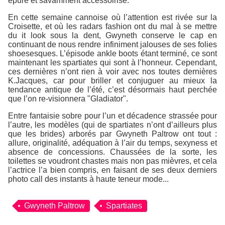
épuré et savamment accessoirisé.
En cette semaine cannoise où l’attention est rivée sur la
Croisette, et où les radars fashion ont du mal à se mettre
du it look sous la dent, Gwyneth conserve le cap en
continuant de nous rendre infiniment jalouses de ses folies
shoesesques. L’épisode ankle boots étant terminé, ce sont
maintenant les spartiates qui sont à l’honneur. Cependant,
ces dernières n’ont rien à voir avec nos toutes dernières
K.Jacques, car pour briller et conjuguer au mieux la
tendance antique de l’été, c’est désormais haut perchée
que l’on re-visionnera "Gladiator".
Entre fantaisie sobre pour l’un et décadence strassée pour
l’autre, les modèles (qui de spartiates n’ont d’ailleurs plus
que les brides) arborés par Gwyneth Paltrow ont tout :
allure, originalité, adéquation à l’air du temps, sexyness et
absence de concessions. Chaussées de la sorte, les
toilettes se voudront chastes mais non pas mièvres, et cela
l’actrice l’a bien compris, en faisant de ses deux derniers
photo call des instants à haute teneur mode...
Gwyneth Paltrow
Spartiates