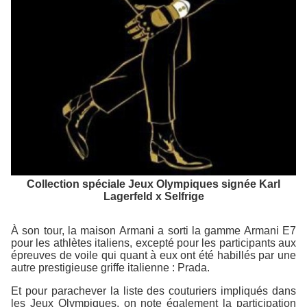
Collection spéciale Jeux Olympiques signée Karl
Lagerfeld x Selfrige
À son tour, la maison Armani a sorti la gamme
Armani E7
pour les athlètes italiens, excepté pour les participants aux
épreuves de voile qui quant à eux ont été habillés par une
autre prestigieuse griffe italienne : Prada.
Et pour parachever la liste des couturiers impliqués dans
les Jeux Olympiques, on note également la participation