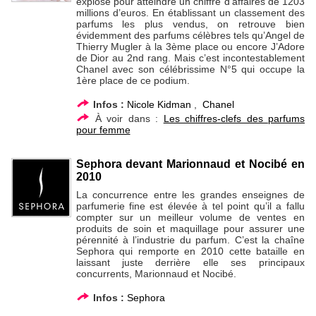
explosé pour atteindre un chiffre d’affaires de 1203
millions d’euros. En établissant un classement des
parfums les plus vendus, on retrouve bien
évidemment des parfums célèbres tels qu’Angel de
Thierry Mugler à la 3ème place ou encore J’Adore
de Dior au 2nd rang. Mais c’est incontestablement
Chanel avec son célébrissime N°5 qui occupe la
1ère place de ce podium.
Infos :
Nicole Kidman
,
Chanel
À voir dans :
Les chiffres-clefs des parfums
pour femme
Sephora devant Marionnaud et Nocibé en
2010
La concurrence entre les grandes enseignes de
parfumerie fine est élevée à tel point qu’il a fallu
compter sur un meilleur volume de ventes en
produits de soin et maquillage pour assurer une
pérennité à l’industrie du parfum. C’est la chaîne
Sephora qui remporte en 2010 cette bataille en
laissant juste derrière elle ses principaux
concurrents, Marionnaud et Nocibé.
Infos :
Sephora