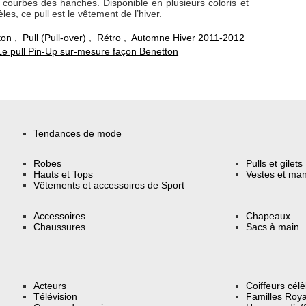
s courbes des hanches. Disponible en plusieurs coloris et
es, ce pull est le vêtement de l’hiver.
ton
,
Pull (Pull-over)
,
Rétro
,
Automne Hiver 2011-2012
Le pull Pin-Up sur-mesure façon Benetton
Tendances de mode
Robes
Pulls et gilets
Hauts et Tops
Vestes et ma
Vêtements et accessoires de Sport
Accessoires
Chapeaux
Chaussures
Sacs à main
Acteurs
Coiffeurs cél
Télévision
Familles Roya