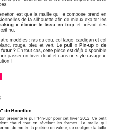
bes.
enetton est que la maille qui le compose prend en
onnelles de la silhouette afin de mieux exalter les
aking » élimine le tissu en trop
et prévoit des
’œil nu.
atre modèles : ras du cou, col large, cardigan et col
 blanc, rouge, bleu et vert.
Le pull « Pin-up » de
 futur ?
En tout cas, cette pièce est déjà disponible
ur passer un hiver douillet dans un style ravageur,
tion !
s
p" de Benetton
n présente le pull "Pin-Up" pour cet hiver 2012. Ce petit
tient chaud tout en révélant les formes. La maille qui
rmet de mettre la poitrine en valeur, de souligner la taille