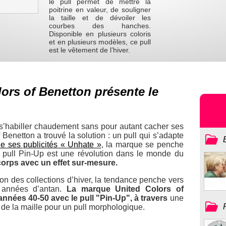
le pull permet de mettre la
poitrine en valeur, de souligner
la taille et de dévoiler les
courbes des hanches.
Disponible en plusieurs coloris
et en plusieurs modèles, ce pull
est le vêtement de l’hiver.
ors of Benetton présente le
e s’habiller chaudement sans pour autant cacher ses
Benetton a trouvé la solution : un pull qui s’adapte
e ses publicités « Unhate »
, la marque se penche
Le pull Pin-Up est une révolution dans le monde du
 corps avec un effet sur-mesure.
ion des collections d’hiver, la tendance penche vers
x années d’antan.
La marque United Colors of
nnées 40-50 avec le pull "Pin-Up", à travers
une
 de la maille pour un pull morphologique.