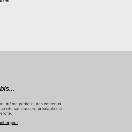
aires
bis...
on, même partielle, des contenus
ce site sans accord préalable est
terdite.
 hébergeur