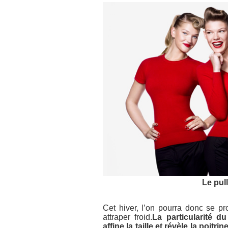
Le pul
Cet hiver, l’on pourra donc se p
attraper froid.
La particularité d
affine la taille et révèle la poitrin