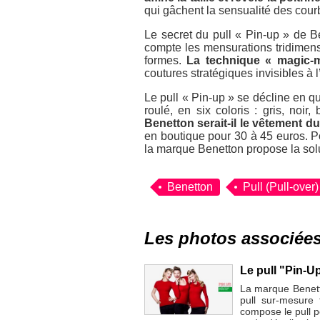
qui gâchent la sensualité des cour
Le secret du pull « Pin-up » de B
compte les mensurations tridimensi
formes.
La technique « magic-m
coutures stratégiques invisibles à l
Le pull « Pin-up » se décline en qu
roulé, en six coloris : gris, noir,
Benetton serait-il le vêtement du
en boutique pour 30 à 45 euros. Po
la marque Benetton propose la solu
Benetton
Pull (Pull-over)
Les photos associée
Le pull "Pin-U
La marque Benetto
pull sur-mesure 
compose le pull pe