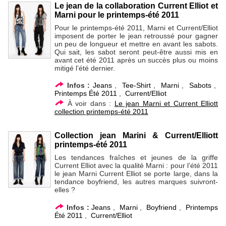
Le jean de la collaboration Current Elliot et
Marni pour le printemps-été 2011
Pour le printemps-été 2011, Marni et Current/Elliot
imposent de porter le jean retroussé pour gagner
un peu de longueur et mettre en avant les sabots.
Qui sait, les sabot seront peut-être aussi mis en
avant cet été 2011 après un succès plus ou moins
mitigé l’été dernier.
Infos :
Jeans
,
Tee-Shirt
,
Marni
,
Sabots
,
Printemps Été 2011
,
Current/Elliot
À voir dans :
Le jean Marni et Current Elliott
collection printemps-été 2011
Collection jean Marini & Current/Elliott
printemps-été 2011
Les tendances fraîches et jeunes de la griffe
Current Elliot avec la qualité Marni : pour l’été 2011
le jean Marni Current Elliot se porte large, dans la
tendance boyfriend, les autres marques suivront-
elles ?
Infos :
Jeans
,
Marni
,
Boyfriend
,
Printemps
Été 2011
,
Current/Elliot