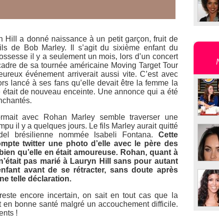
yn Hill a donné naissance à un petit garçon, fruit de
ils de Bob Marley. Il s’agit du sixième enfant du
ossesse il y a seulement un mois, lors d’un concert
 cadre de sa tournée américaine
Moving Target Tour
heureux événement arriverait aussi vite. C’est avec
rs lancé à ses fans qu’elle devait être la femme la
le était de nouveau enceinte. Une annonce qui a été
nchantés.
formait avec Rohan Marley semble traverser une
pu il y a quelques jours. Le fils Marley aurait quitté
del brésilienne nommée Isabeli Fontana.
Cette
mpte twitter une photo d’elle avec le père des
bien qu’elle en était amoureuse. Rohan, quant à
l n’était pas marié à Lauryn Hill sans pour autant
enfant avant de se rétracter, sans doute après
ne telle déclaration.
 reste encore incertain, on sait en tout cas que la
 en bonne santé malgré un accouchement difficile.
ents !