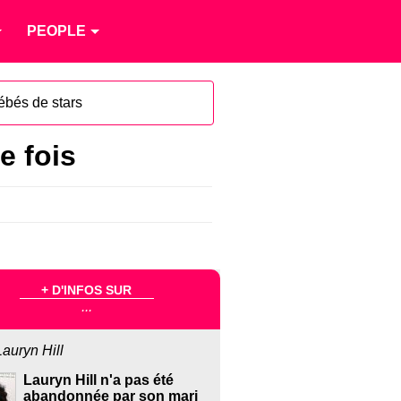
PEOPLE
ébés de stars
e fois
+ D'INFOS SUR
...
Lauryn Hill
Lauryn Hill n'a pas été
abandonnée par son mari