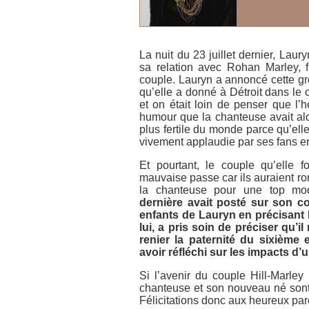
La nuit du 23 juillet dernier, Laur
sa relation avec Rohan Marley, f
couple. Lauryn a annoncé cette gr
qu’elle a donné à Détroit dans le
et on était loin de penser que l’
humour que la chanteuse avait alo
plus fertile du monde parce qu’el
vivement applaudie par ses fans e
Et pourtant, le couple qu’elle 
mauvaise passe car ils auraient rom
la chanteuse pour une top mo
dernière avait posté sur son co
enfants de Lauryn en précisant 
lui, a pris soin de préciser qu’i
renier la paternité du sixième 
avoir réfléchi sur les impacts d’u
Si l’avenir du couple Hill-Marley
chanteuse et son nouveau né sont
Félicitations donc aux heureux par