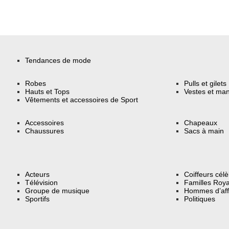
Tendances de mode
Robes
Pulls et gilets
Hauts et Tops
Vestes et ma
Vêtements et accessoires de Sport
Accessoires
Chapeaux
Chaussures
Sacs à main
Acteurs
Coiffeurs cél
Télévision
Familles Roya
Groupe de musique
Hommes d’aff
Sportifs
Politiques