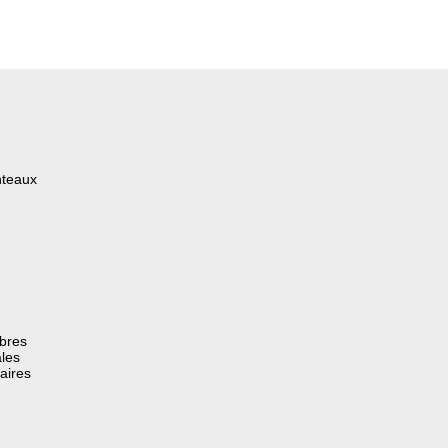
nteaux
èbres
les
aires