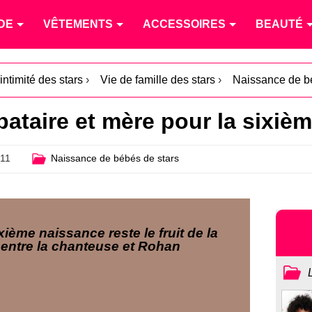
DE
VÊTEMENTS
ACCESSOIRES
BEAUTÉ
intimité des stars
›
Vie de famille des stars
›
Naissance de b
ibataire et mère pour la sixièm
011
Naissance de bébés de stars
xième naissance reste le fruit de la
n entre la chanteuse et Rohan