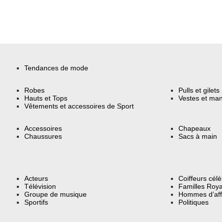
Tendances de mode
Robes
Pulls et gilets
Hauts et Tops
Vestes et ma
Vêtements et accessoires de Sport
Accessoires
Chapeaux
Chaussures
Sacs à main
Acteurs
Coiffeurs cél
Télévision
Familles Roya
Groupe de musique
Hommes d’aff
Sportifs
Politiques