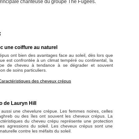
principale chanteuse du groupe The Fugees.
s
c une coiffure au naturel
épus ont bien des avantages face au soleil, dès lors que
ue est confrontée à un climat tempéré ou continental, la
ype de cheveu à tendance à se dégrader et souvent
tion de soins particuliers.
Caractéristiques des cheveux crépus
ro de Lauryn Hill
le aussi une chevelure crépue. Les femmes noires, celles
aghreb ou des îles ont souvent les cheveux crépus. La
actéristiques du cheveu crépu représente une protection
 les agressions du soleil. Les cheveux crépus sont une
 naturelle contre les méfaits du soleil.