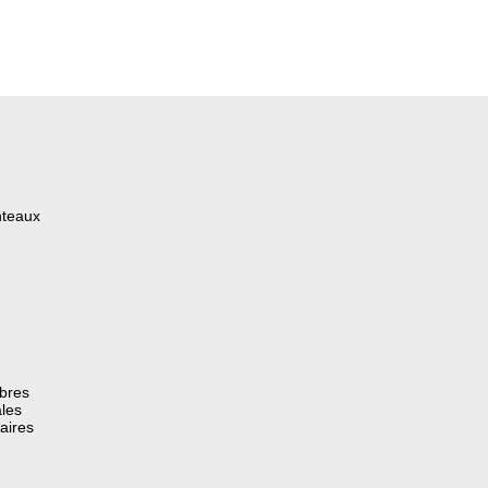
nteaux
èbres
les
aires