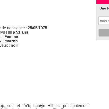
Une f
e de naissance :
25/05/1975
ryn Hill a
51 ans
e :
Femme
x :
marron
veux :
noir
p, soul et r’n’b, Lauryn Hill est principalement