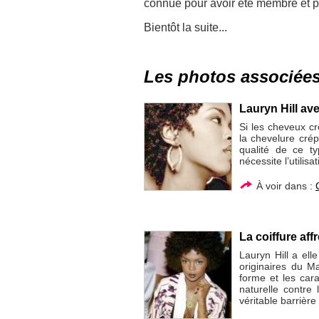
connue pour avoir été membre et 
Bientôt la suite...
Les photos associée
Lauryn Hill ave
Si les cheveux cr
la chevelure crép
qualité de ce t
nécessite l’utilisa
À voir dans :
La coiffure aff
Lauryn Hill a el
originaires du M
forme et les car
naturelle contre
véritable barrière