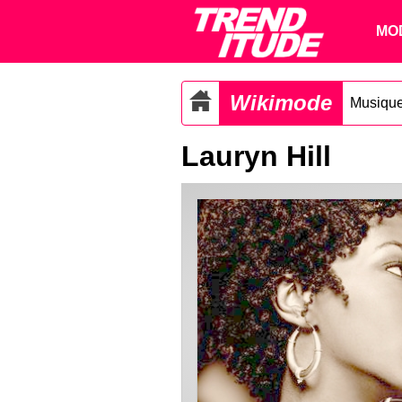
MO
Wikimode
Musiqu
Lauryn Hill