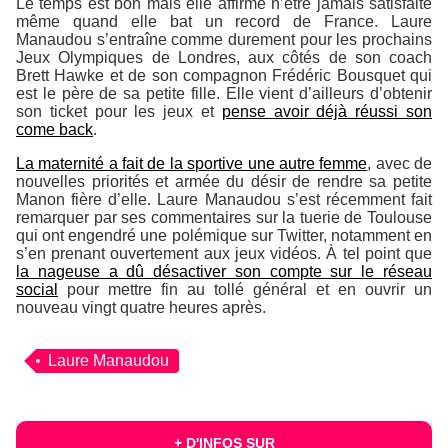
Le temps est bon mais elle affirme n’être jamais satisfaite
même quand elle bat un record de France. Laure
Manaudou s’entraîne comme durement pour les prochains
Jeux Olympiques de Londres, aux côtés de son coach
Brett Hawke et de son compagnon Frédéric Bousquet qui
est le père de sa petite fille. Elle vient d’ailleurs d’obtenir
son ticket pour les jeux et
pense avoir déjà réussi son
come back
.
La maternité a fait de la sportive une autre femme
, avec de
nouvelles priorités et armée du désir de rendre sa petite
Manon fière d’elle. Laure Manaudou s’est récemment fait
remarquer par ses commentaires sur la tuerie de Toulouse
qui ont engendré une polémique sur Twitter, notamment en
s’en prenant ouvertement aux jeux vidéos. À tel point que
la nageuse a dû désactiver son compte sur le réseau
social
pour mettre fin au tollé général et en ouvrir un
nouveau vingt quatre heures après.
Laure Manaudou
+ D'INFOS SUR