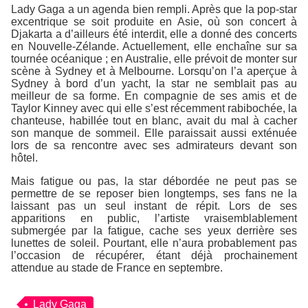
Lady Gaga
a un agenda bien rempli. Après que la pop-star
excentrique se soit produite en Asie, où son concert à
Djakarta a d’ailleurs été interdit, elle a donné des concerts
en Nouvelle-Zélande. Actuellement, elle enchaîne sur sa
tournée océanique ; en Australie, elle prévoit de monter sur
scène à Sydney et à Melbourne. Lorsqu’on l’a aperçue à
Sydney à bord d’un yacht, la star ne semblait pas au
meilleur de sa forme. En compagnie de ses amis et de
Taylor Kinney
avec qui elle s’est récemment rabibochée, la
chanteuse, habillée tout en blanc, avait du mal à cacher
son manque de sommeil. Elle paraissait aussi exténuée
lors de sa rencontre avec ses admirateurs devant son
hôtel.
Mais fatigue ou pas, la star débordée ne peut pas se
permettre de se reposer bien longtemps, ses fans ne la
laissant pas un seul instant de répit. Lors de ses
apparitions en public, l’artiste vraisemblablement
submergée par la fatigue, cache ses yeux derrière ses
lunettes de soleil. Pourtant, elle n’aura probablement pas
l’occasion de récupérer, étant déjà prochainement
attendue au stade de France en septembre.
Lady Gaga