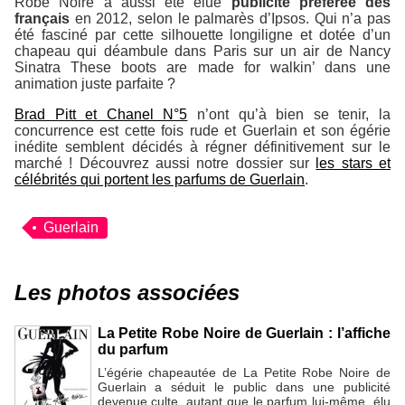
Robe Noire a aussi été élue
publicité préférée des
français
en 2012, selon le palmarès d’Ipsos. Qui n’a pas
été fasciné par cette silhouette longiligne et dotée d’un
chapeau qui déambule dans Paris sur un air de Nancy
Sinatra
These boots are made for walkin’
dans une
animation juste parfaite ?
Brad Pitt et Chanel N°5
n’ont qu’à bien se tenir, la
concurrence est cette fois rude et Guerlain et son égérie
inédite semblent décidés à régner définitivement sur le
marché ! Découvrez aussi notre dossier sur
les stars et
célébrités qui portent les parfums de Guerlain
.
Guerlain
Les photos associées
La Petite Robe Noire de Guerlain : l’affiche
du parfum
L’égérie chapeautée de La Petite Robe Noire de
Guerlain a séduit le public dans une publicité
devenue culte, autant que le parfum lui-même, élu