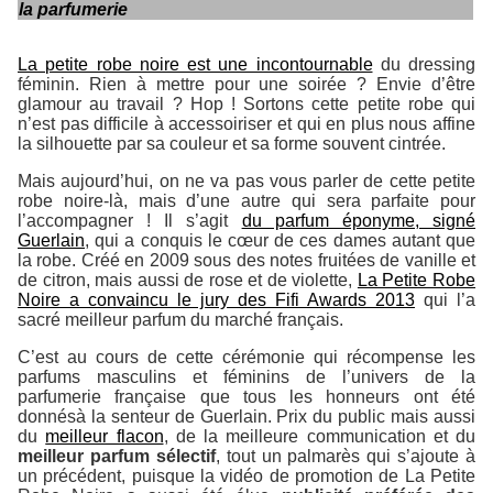
la parfumerie
La petite robe noire est une incontournable
du dressing
féminin. Rien à mettre pour une soirée ? Envie d’être
glamour au travail ? Hop ! Sortons cette petite robe qui
n’est pas difficile à accessoiriser et qui en plus nous affine
la silhouette par sa couleur et sa forme souvent cintrée.
Mais aujourd’hui, on ne va pas vous parler de cette petite
robe noire-là, mais d’une autre qui sera parfaite pour
l’accompagner ! Il s’agit
du parfum éponyme, signé
Guerlain
, qui a conquis le cœur de ces dames autant que
la robe. Créé en 2009 sous des notes fruitées de vanille et
de citron, mais aussi de rose et de violette,
La Petite Robe
Noire a convaincu le jury des Fifi Awards 2013
qui l’a
sacré meilleur parfum du marché français.
C’est au cours de cette cérémonie qui récompense les
parfums masculins et féminins de l’univers de la
parfumerie française que tous les honneurs ont été
donnésà la senteur de Guerlain. Prix du public mais aussi
du
meilleur flacon
, de la meilleure communication et du
meilleur parfum sélectif
, tout un palmarès qui s’ajoute à
un précédent, puisque la vidéo de promotion de La Petite