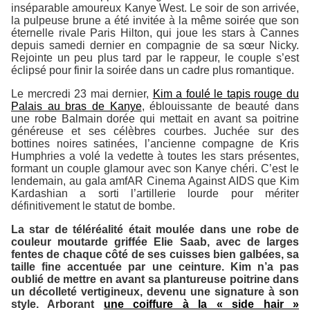
inséparable amoureux Kanye West. Le soir de son arrivée,
la pulpeuse brune a été invitée à la même soirée que son
éternelle rivale Paris Hilton, qui joue les stars à Cannes
depuis samedi dernier en compagnie de sa sœur Nicky.
Rejointe un peu plus tard par le rappeur, le couple s’est
éclipsé pour finir la soirée dans un cadre plus romantique.
Le mercredi 23 mai dernier,
Kim a foulé le tapis rouge du
Palais au bras de Kanye
, éblouissante de beauté dans
une robe Balmain dorée qui mettait en avant sa poitrine
généreuse et ses célèbres courbes. Juchée sur des
bottines noires satinées, l’ancienne compagne de Kris
Humphries a volé la vedette à toutes les stars présentes,
formant un couple glamour avec son Kanye chéri. C’est le
lendemain, au gala amfAR Cinema Against AIDS que Kim
Kardashian a sorti l’artillerie lourde pour mériter
définitivement le statut de bombe.
La star de téléréalité était moulée dans une robe de
couleur moutarde griffée Elie Saab, avec de larges
fentes de chaque côté de ses cuisses bien galbées, sa
taille fine accentuée par une ceinture. Kim n’a pas
oublié de mettre en avant sa plantureuse poitrine dans
un décolleté vertigineux, devenu une signature à son
style. Arborant
une coiffure à la « side hair »