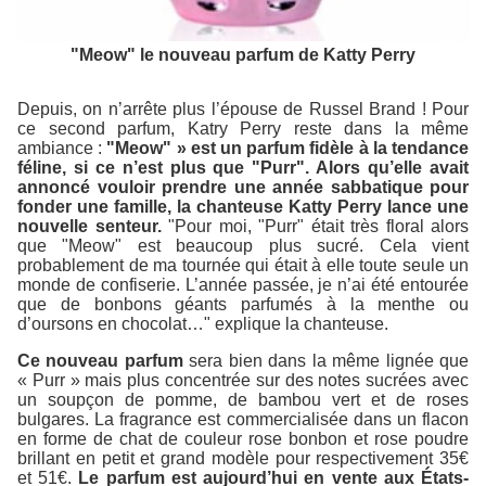
"Meow" le nouveau parfum de Katty Perry
Depuis, on n’arrête plus l’épouse de Russel Brand ! Pour
ce second parfum, Katry Perry reste dans la même
ambiance :
"Meow" » est un parfum fidèle à la tendance
féline, si ce n’est plus que "Purr". Alors qu’elle avait
annoncé vouloir prendre une année sabbatique pour
fonder une famille, la chanteuse Katty Perry lance une
nouvelle senteur.
"Pour moi, "Purr" était très floral alors
que "Meow" est beaucoup plus sucré. Cela vient
probablement de ma tournée qui était à elle toute seule un
monde de confiserie. L’année passée, je n’ai été entourée
que de bonbons géants parfumés à la menthe ou
d’oursons en chocolat…"
explique la chanteuse.
Ce nouveau parfum
sera bien dans la même lignée que
« Purr » mais plus concentrée sur des notes sucrées avec
un soupçon de pomme, de bambou vert et de roses
bulgares. La fragrance est commercialisée dans un flacon
en forme de chat de couleur rose bonbon et rose poudre
brillant en petit et grand modèle pour respectivement 35€
et 51€.
Le parfum est aujourd’hui en vente aux États-