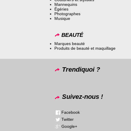
Mannequins
Égéries
Photographes
Musique
BEAUTÉ
Marques beauté
Produits de beauté et maquillage
Trendiquoi ?
Suivez-nous !
Facebook
Twitter
Google+