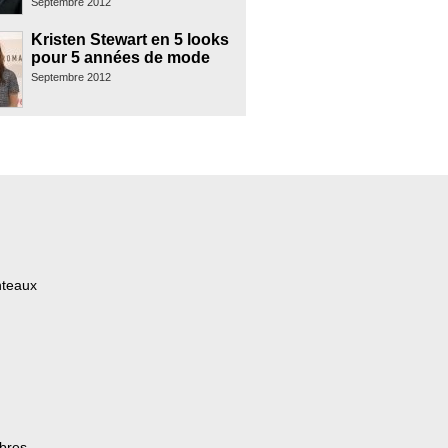
Septembre 2012
Kristen Stewart en 5 looks
pour 5 années de mode
Septembre 2012
nteaux
èbres