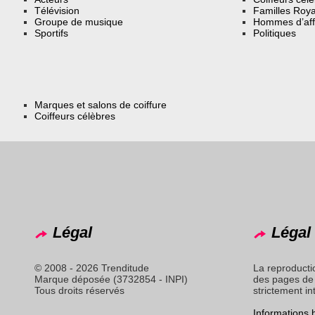
Télévision
Familles Roya
Groupe de musique
Hommes d’aff
Sportifs
Politiques
Marques et salons de coiffure
Coiffeurs célèbres
Légal
Légal 
© 2008 - 2026 Trenditude
La reproducti
Marque déposée (3732854 - INPI)
des pages de 
Tous droits réservés
strictement in
Informations