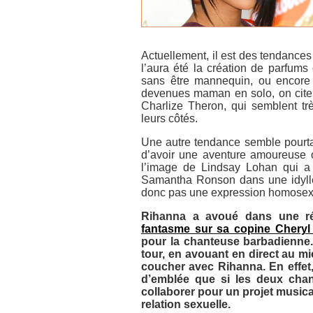
Actuellement, il est des tendances
l’aura été la création de parfu
sans être mannequin, ou encore 
devenues maman en solo, on cite
Charlize Theron, qui semblent t
leurs côtés.
Une autre tendance semble pourtan
d’avoir une aventure amoureuse
l’image de Lindsay Lohan qui a 
Samantha Ronson dans une idylle
donc pas une expression homosexu
Rihanna a avoué dans une réc
fantasme sur sa copine Cheryl
pour la chanteuse barbadienne.
tour, en avouant en direct au m
coucher avec Rihanna. En effet,
d’emblée que si les deux cha
collaborer pour un projet musical
relation sexuelle.