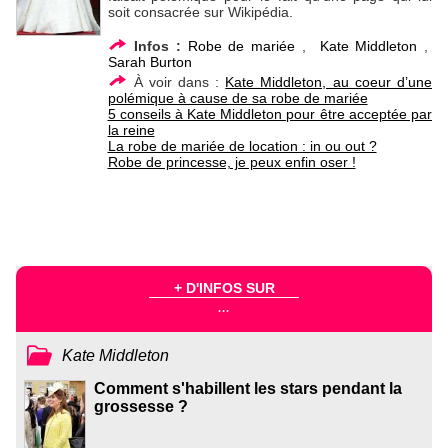
soit consacrée sur Wikipédia.
Infos :
Robe de mariée
,
Kate Middleton
,
Sarah Burton
À voir dans :
Kate Middleton, au coeur d’une
polémique à cause de sa robe de mariée
5 conseils à Kate Middleton pour être acceptée par
la reine
La robe de mariée de location : in ou out ?
Robe de princesse, je peux enfin oser !
+ D'INFOS SUR
...
Kate Middleton
Comment s'habillent les stars pendant la
grossesse ?