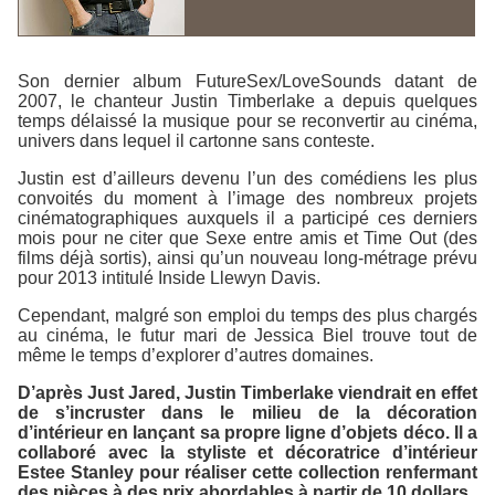
Son dernier album
FutureSex/LoveSounds
datant de
2007, le chanteur Justin Timberlake a depuis quelques
temps délaissé la musique pour se reconvertir au cinéma,
univers dans lequel il cartonne sans conteste.
Justin est d’ailleurs devenu l’un des comédiens les plus
convoités du moment à l’image des nombreux projets
cinématographiques auxquels il a participé ces derniers
mois pour ne citer que
Sexe entre amis
et
Time Out
(des
films déjà sortis), ainsi qu’un nouveau long-métrage prévu
pour 2013 intitulé
Inside Llewyn Davis
.
Cependant, malgré son emploi du temps des plus chargés
au cinéma, le futur mari de Jessica Biel trouve tout de
même le temps d’explorer d’autres domaines.
D’après
Just Jared
, Justin Timberlake viendrait en effet
de s’incruster dans le milieu de la décoration
d’intérieur en lançant sa propre ligne d’objets déco. Il a
collaboré avec la styliste et décoratrice d’intérieur
Estee Stanley pour réaliser cette collection renfermant
des pièces à des prix abordables à partir de 10 dollars.