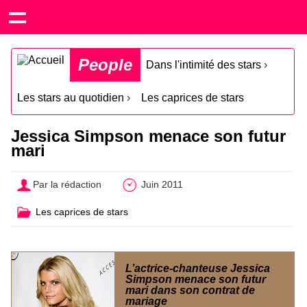
People
Dans l'intimité des stars
›
Les stars au quotidien
›
Les caprices de stars
Jessica Simpson menace son futur
mari
Par la rédaction
Juin 2011
Les caprices de stars
L’actrice-chanteuse Jessica
Simpson menace son futur
mari dans son contrat de
mariage