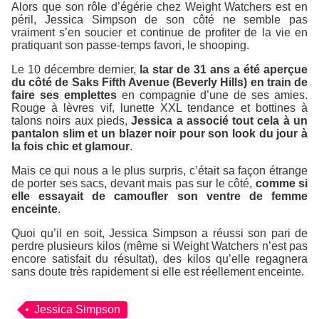
Alors que son rôle d’égérie chez Weight Watchers est en
péril, Jessica Simpson de son côté ne semble pas
vraiment s’en soucier et continue de profiter de la vie en
pratiquant son passe-temps favori, le shooping.
Le 10 décembre dernier,
la star de 31 ans a été aperçue
du côté de Saks Fifth Avenue (Beverly Hills) en train de
faire ses emplettes
en compagnie d’une de ses amies.
Rouge à lèvres vif, lunette XXL tendance et bottines à
talons noirs aux pieds,
Jessica a associé tout cela à un
pantalon slim et un blazer noir pour son look du jour à
la fois chic et glamour
.
Mais ce qui nous a le plus surpris, c’était sa façon étrange
de porter ses sacs, devant mais pas sur le côté,
comme si
elle essayait de camoufler son ventre de femme
enceinte
.
Quoi qu’il en soit, Jessica Simpson a réussi son pari de
perdre plusieurs kilos (même si Weight Watchers n’est pas
encore satisfait du résultat), des kilos qu’elle regagnera
sans doute très rapidement si elle est réellement enceinte.
Jessica Simpson