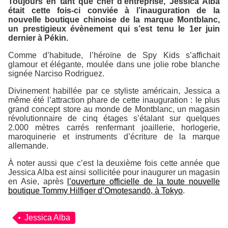
Toujours en tant que chef d’entreprise, Jessica Alba
était cette fois-ci conviée à l’inauguration de la
nouvelle boutique chinoise de la marque
Montblanc
,
un prestigieux évènement qui s’est tenu le 1er juin
dernier à Pékin.
Comme d’habitude, l’héroïne de
Spy Kids
s’affichait
glamour et élégante, moulée dans une jolie robe blanche
signée Narciso Rodriguez.
Divinement habillée par ce styliste américain, Jessica a
même été l’attraction phare de cette inauguration : le plus
grand concept store au monde de
Montblanc
, un magasin
révolutionnaire de cinq étages s’étalant sur quelques
2.000 mètres carrés renfermant joaillerie, horlogerie,
maroquinerie et instruments d’écriture de la marque
allemande.
À noter aussi que c’est la deuxième fois cette année que
Jessica Alba est ainsi sollicitée pour inaugurer un magasin
en Asie, après
l’ouverture officielle de la toute nouvelle
boutique Tommy Hilfiger d’Omotesandō, à Tokyo
.
Jessica Alba