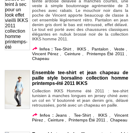
teinte ardoise délavée à manches courtes, une
veste à simple boutonnage agrémentée de 3
poches avec rabats. Le mouchoir noir dans la
poche de Vincent apporte beaucoup de classe à
cet ensemble légèrement rétro. Pantalon en jean
denim gris dont le bas est retroussé, effet délavé.
Le tout est porté avec des chaussures classiques
élégantes en nubuk brossé noir de la collection
IKKS homme 2011.
Infos :
Tee-Shirt
,
IKKS
,
Pantalon
,
Veste
,
Vincent Pérez
,
Ceinture
,
Printemps Été 2011
,
Chapeau
Ensemble tee-shirt et jean chapeau de
paille style borsalino collection homme
printemps-été 2011 IKKS
Collection IKKS Homme été 2011 : tee-shirt
tunisien à manches longues en jersey chiné avec
un col en V boutonné et jean denim gris, délavé
retroussées, porté avec un chapeau en paille.
Infos :
Jeans
,
Tee-Shirt
,
IKKS
,
Vincent
Pérez
,
Ceinture
,
Printemps Été 2011
,
Chapeau