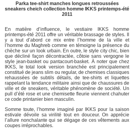
Parka tee-shirt manches longues retroussées
sneakers cheich collection homme IKKS printemps-été
2011
En matière d’influence, le vestiaire IKKS homme
printemps-été 2011 offre un véritable brassage de styles. Il
y a tout d’abord ce mix entre l’homme de la ville et
l’homme du Maghreb comme en témoigne la présence du
chèche sur un look urbain. En outre, le style city chic, bien
que décliné façon décontractée, côtoie sans vergogne le
style jean-basket ou pantacourt-basket. À noter que chez
IKKS, le total look version branchée est principalement
constitué de jeans slim ou regular, de chemises classiques
rehaussées de subtils détails, de tee-shirts et liquettes
rappelant la tendance militaire ainsi que de chaussures de
ville et de sneakers, véritable phénomène de société. Un
pull d’été rose et une chemisette fleurie viennent chahuter
ce code printanier bien masculin.
Somme toute, l’homme imaginé par IKKS pour la saison
estivale dévoile sa virilité tout en douceur. On apprécie
l’allure nonchalante qui se dégage de ces vêtements aux
coupes irréprochables.