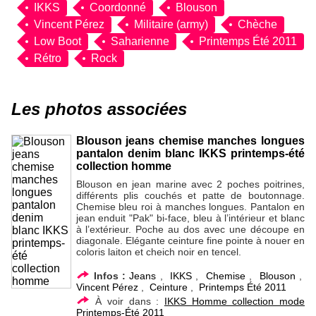
IKKS
Coordonné
Blouson
Vincent Pérez
Militaire (army)
Chèche
Low Boot
Saharienne
Printemps Été 2011
Rétro
Rock
Les photos associées
Blouson jeans chemise manches longues
pantalon denim blanc IKKS printemps-été
collection homme
Blouson en jean marine avec 2 poches poitrines,
différents plis couchés et patte de boutonnage.
Chemise bleu roi à manches longues. Pantalon en
jean enduit "Pak" bi-face, bleu à l’intérieur et blanc
à l’extérieur. Poche au dos avec une découpe en
diagonale. Elégante ceinture fine pointe à nouer en
coloris laiton et cheich noir en tencel.
Infos :
Jeans
,
IKKS
,
Chemise
,
Blouson
,
Vincent Pérez
,
Ceinture
,
Printemps Été 2011
À voir dans :
IKKS Homme collection mode
Printemps-Été 2011