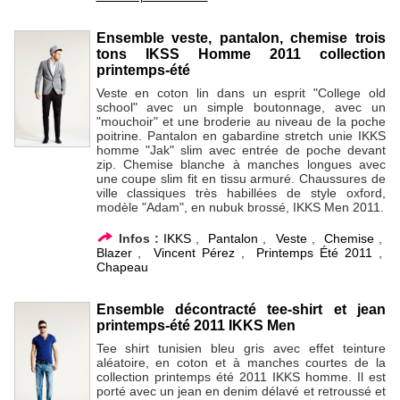
Ensemble veste, pantalon, chemise trois
tons IKSS Homme 2011 collection
printemps-été
Veste en coton lin dans un esprit "College old
school" avec un simple boutonnage, avec un
"mouchoir" et une broderie au niveau de la poche
poitrine. Pantalon en gabardine stretch unie IKKS
homme "Jak" slim avec entrée de poche devant
zip. Chemise blanche à manches longues avec
une coupe slim fit en tissu armuré. Chaussures de
ville classiques très habillées de style oxford,
modèle "Adam", en nubuk brossé, IKKS Men 2011.
Infos :
IKKS
,
Pantalon
,
Veste
,
Chemise
,
Blazer
,
Vincent Pérez
,
Printemps Été 2011
,
Chapeau
Ensemble décontracté tee-shirt et jean
printemps-été 2011 IKKS Men
Tee shirt tunisien bleu gris avec effet teinture
aléatoire, en coton et à manches courtes de la
collection printemps été 2011 IKKS homme. Il est
porté avec un jean en denim délavé et retroussé et