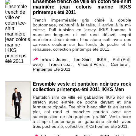
Ensemble trench de ville en coton tee-shirt
marinière jean coloris marine IKKS
printemps été 2011
Trench imperméable gris chiné à double
boutonnage, ceinturé à la taille, il arrive à la mi-
cuisse. Pull tunisien en jersey IKKS homme à
manches longues et col rond délavé, esprit
marinière. Jean denim bleu stone soft avec des
carreaux couleur sur les fonds de poche et la
réhausse, collection printemps été 2011.
Infos :
Jeans
,
Tee-Shirt
,
IKKS
,
Pull (Pull-
over)
,
Trench-coat
,
Vincent Pérez
,
Ceinture
,
Printemps Été 2011
Ensemble veste et pantalon noir très rock
collection printemps-été 2011 IKKS Men
Pantalon slim de ville en gabardine IKKS noir en
stretch avec entrée de poche devant et une
fermeture zippée. Tee shirt blanc slim fit en jersey
plat, col rond et manches courtes avec une
superposition de sérigraphies "graffiti". Veste noire
à simple boutonnage en gabardine stretch avec
trois poches zip, collection IKKS homme été 2011.