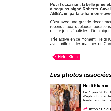
Pour l’occasion, la belle jurée é
à sequins signé Roberto Cavalli
ABBA, en parfaite harmonie avec
C’est avec une grande décontracti
répondu aux quelques questions 
quatre jolies finalistes : Dominiqu
Très active en ce moment, Heidi K
avoir brillé sur les marches de Ca
Heidi Klum
Les photos associée
Heidi Klum en
Le 4 juin 2012, H
d’eph » brodé de
finale de « Germ
Infos :
Heidi