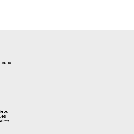
nteaux
èbres
les
aires