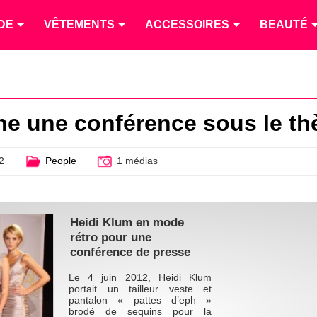
DE
VÊTEMENTS
ACCESSOIRES
BEAUTÉ
e une conférence sous le th
2
People
1 médias
Heidi Klum en mode
rétro pour une
conférence de presse
Le 4 juin 2012, Heidi Klum
portait un tailleur veste et
pantalon « pattes d’eph »
brodé de sequins pour la