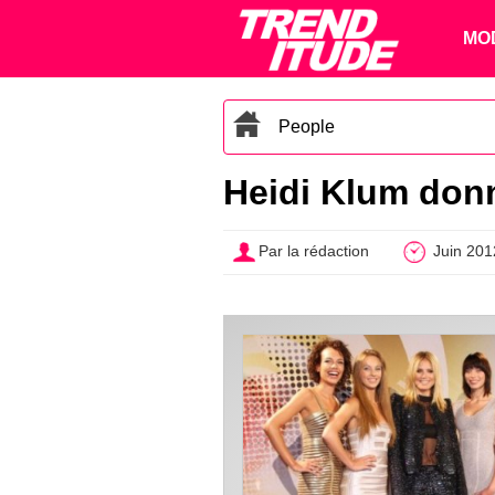
MO
People
Heidi Klum donn
Par la rédaction
Juin 201