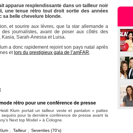
tait apparue resplendissante dans un tailleur noir
, une tenue rétro tout droit sortie des années
 sa belle chevelure blonde.
on, et sourire aux lèvres, que la star allemande a
des journalistes, avant de poser aux côtés des
e, Kasia, Sarah-Anessa et Luisa.
lum a donc rapidement rejoint son pays natal après
nnes et
lors du prestigieux gala de l’amFAR
.
s
 mode rétro pour une conférence de presse
eidi Klum portait un tailleur veste et pantalon « pattes
 sequins pour la dernière conférence de presse avant la
any’s Next top Model » à Cologne.
 Klum
,
Tailleur
,
Seventies (70's)