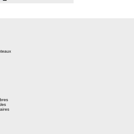
nteaux
èbres
les
aires