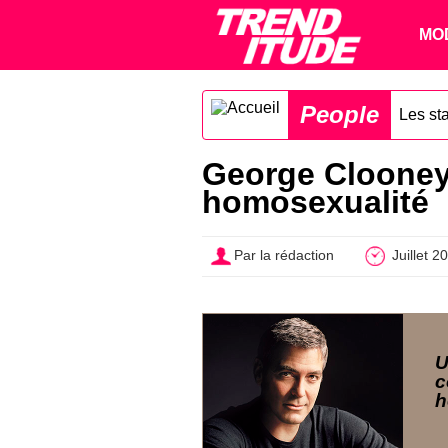
MO
People
Les sta
George Clooney 
homosexualité
Par la rédaction
Juillet 2
U
c
h