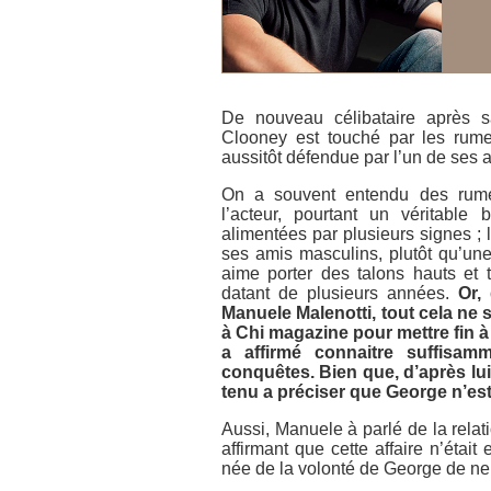
De nouveau célibataire après s
Clooney est touché par les rumeu
aussitôt défendue par l’un de ses 
On a souvent entendu des rumeu
l’acteur, pourtant un véritabl
alimentées par plusieurs signes ; l
ses amis masculins, plutôt qu’une
aime porter des talons hauts et
datant de plusieurs années.
Or,
Manuele Malenotti, tout cela ne s
à Chi magazine pour mettre fin à 
a affirmé connaitre suffisam
conquêtes. Bien que, d’après lui,
tenu a préciser que George n’est
Aussi, Manuele à parlé de la rela
affirmant que cette affaire n’était
née de la volonté de George de ne p