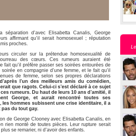
a séparation d’avec Elisabetta Canalis, George
rs affirmant qu’il serait homosexuel ; réputation
amis proches.
Le
rs circuler sur la prétendue homosexualité de
e bourreau des cœurs. Ces rumeurs auraient été
e fait qu’il préfère passer ses soirées entourées de
 soirée en compagnie d’une femme, et le fait qu’il
 tenues de femme, selon ses propres déclarations
 d’après l’un des meilleurs amis du comédien,
erait que ragots. Celui-ci s’est déclaré à ce sujet
ces rumeurs. Du haut de leurs 10 ans d’amitié, il
ment George, et aurait rencontré toutes ses
 les hommes subissent une crise identitaire, il a
 pas du tout gay.
tion de George Clooney avec Elisabetta Canalis, en
 en rien monté de toutes pièces. Leur rupture serait
lus se remarier, ni d’avoir des enfants.